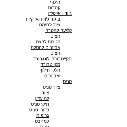
חילוף
קסדות
ג'ודו, אייקידו
ביגוד ג'ודו ואייקידו
ציוד לחימה
קליעה למטרה
חצים
מטרות לקצה
אביזרים להטלת
חצים
סקייטבורד ולונגבורד
סקייטבורד
חלקי חילוף
ואביזרים
טניס
ציוד טניס
ציוד
למועדון
תיקי טניס
כדורי טניס
גריפים
למחבט
טניס