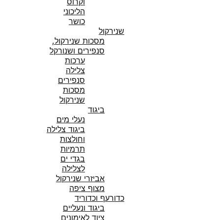
וקרוס
הליכוני
כושר
שנירקול
מסכות שנירקול,
סנפירים ושנורקל
ערכות
צלילה
סנפירים
מסכות
שנירקול
ביגוד
נעלי מים
ביגוד צלילה
וחולצות
תרמיות
בגדי ים
לצלילה
אביזרי שנירקול
מצוף ציפה
כדורעף וכדוריד
ביגוד ונעליים
ציוד לאימונים