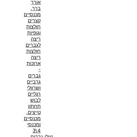
אורך
ברך,
מכנסיים
קצרים
חולצות
וגופיות
ריצה
לגברים
חולצות
ריצה
ארוכות
-
גברים
גרביים
ושרוולי
רגליים
לבוש
תחתון
טייצים,
מכנסיים
ומכנסי
4\3
נעלי גברים