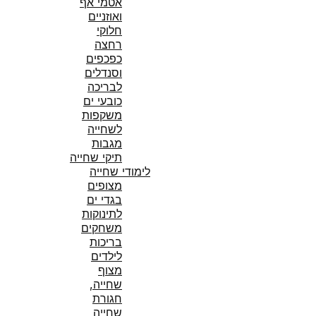
אטמי אף
ואוזניים
חלוקי
רחצה
כפכפים
וסנדלים
לבריכה
כובעי ים
משקפות
לשחייה
מגבות
תיקי שחייה
לימודי שחייה
מצופים
בגדי ים
לתינוקות
משחקים
בריכות
לילדים
מצוף
שחייה,
חגורת
שחייה