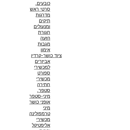
כובעים,
סרטי ראש
מדרגות
תיקים
ומנעולים
חגורת
הזעה
מגבות
אימון
ציוד כושר-קרדיו
אביזרים
למכשירי
ספורט
מכשירי
חתירה
סטפר,
מיני-סטפר
אופני כושר
מיני
טרמפולינה
מכשירי
אליפטיקל