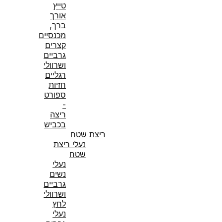
טייץ
אורך
ברך,
מכנסיים
קצרים
גרביים
ושרוולי
רגליים
חזיות
ספורט
-
ריצה
בכביש
ריצת שטח
נעלי ריצת
שטח
נעלי
נשים
גרביים
ושרוולי
לחץ
נעלי