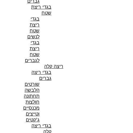
גברים
בגדי ריצת
שטח
בגדי
ריצת
שטח
לנשים
בגדי
ריצת
שטח
לגברים
ריצה קלה
בגדי ריצה
גברים
שורטים
הלבשה
תחתונה
חולצות
מכנסיים
וטייצים
ג'קטים
בגדי ריצה
קלה