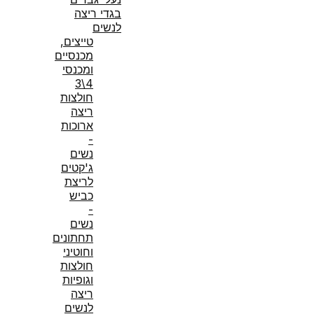
בגדי ריצה
לנשים
טייצים,
מכנסיים
ומכנסי
4\3
חולצות
ריצה
ארוכות
-
נשים
ג'קטים
לריצת
כביש
-
נשים
תחתונים
וחוטיני
חולצות
וגופיות
ריצה
לנשים