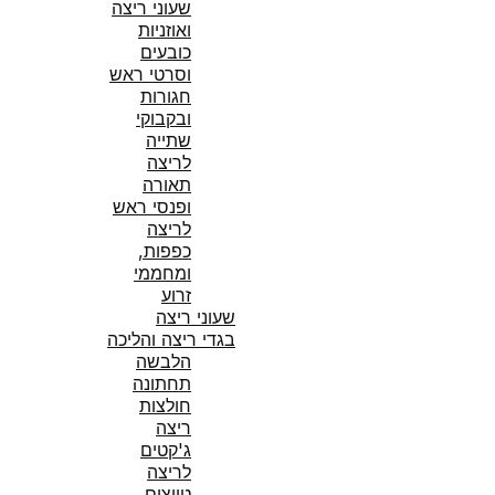
שעוני ריצה
ואוזניות
כובעים
וסרטי ראש
חגורות
ובקבוקי
שתייה
לריצה
תאורה
ופנסי ראש
לריצה
כפפות,
ומחממי
זרוע
שעוני ריצה
בגדי ריצה והליכה
הלבשה
תחתונה
חולצות
ריצה
ג'קטים
לריצה
טייצים