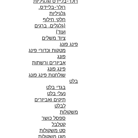
רולר-בליידס וגלגיליות
רולר-בליידס,
גלגיליות
חלקי חילוף
(גלגלים, ברגים
ועוד)
ציוד משלים
פינג פונג
מטקות וכדורי פינג
פונג
אביזרים ורשתות
פינג פונג
שולחנות פינג פונג
בלט
בגדי בלט
נעלי בלט
תיקים ואביזרים
לבלט
משקולות
ספסל כושר
קטלבל
סט משקולות
מוט משקולות