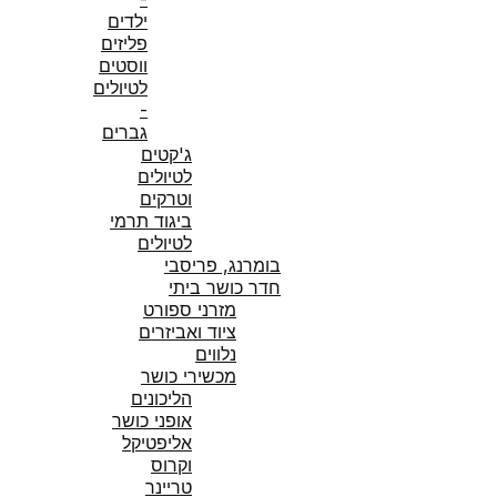
ילדים
פליזים
ווסטים
לטיולים
-
גברים
ג'קטים
לטיולים
וטרקים
ביגוד תרמי
לטיולים
בומרנג, פריסבי
חדר כושר ביתי
מזרני ספורט
ציוד ואביזרים
נלווים
מכשירי כושר
הליכונים
אופני כושר
אליפטיקל
וקרוס
טריינר