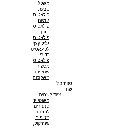
משקל
טבעת
פילאטיס
גומיות
פילאטיס
מזרן
פילאטיס
גליל קצף
לפילאטיס
כדורי
פילאטיס
מכשיר
שמיניות
משקולות
ספידבול
שחייה
ציוד לשחיה
משוטי יד
סנפירים
לבריכה
מצופים
שנירקול,