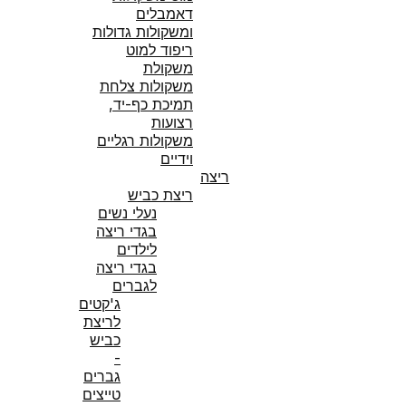
דאמבלים
ומשקולות גדולות
ריפוד למוט
משקולת
משקולות צלחת
תמיכת כף-יד,
רצועות
משקולות רגליים
וידיים
ריצה
ריצת כביש
נעלי נשים
בגדי ריצה
לילדים
בגדי ריצה
לגברים
ג'קטים
לריצת
כביש
-
גברים
טייצים