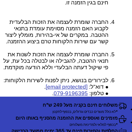
חינם בגין הזמנה זו.
החברה שומרת לעצמה את הזכות הבלעדית
לקבוע האם הזמנה מסוימת עומדת בתנאי
ההטבה. במקרים של אי-בהירות, מומלץ ליצור
קשר עם שירות הלקוחות טרם ביצוע ההזמנה.
החברה שומרת לעצמה את הזכות לשנות את
תנאי ההטבה, להגבילה או לבטלה בכל עת, על
פי שיקול דעתה הבלעדי וללא הודעה מוקדמת.
לבירורים בנושא, ניתן לפנות לשירות הלקוחות:
● דוא"ל:
[email protected]
.
● טלפון:
079-9196395
.
משלוחים חינם בקניה מעל 249 ש"ח
*לא כולל מוצרים כבדים וגדולים, בכפוף לתקנון
מזמינים ואוספים את ההזמנה מהסניף באותו היום
*בכפוף למלאי ולמדיניות משלוחים
החלפות והחזרות חינם עד 365 ימים ממועד הרכישה