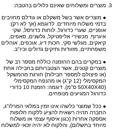
מוצרים ומשלוחים שאינם כלולים בהטבה:
● מוצרים אשר בשל משקלם או גודלם מחויבים
בדמי משלוח מיוחדים. לדוגמא (אך לא רק):
אופניים, שערי כדורגל, לוחות כדורסל, שקי
איגרוף, מכשירי אליפטיקל, גלשנים, סאפים,
קיאקים, מגלשי סקי, חכות דיג, אוכפים, אוהלים
משפחתיים, מזוודות ותיקים גדולים וכיו"ב.
● במקרים בהם ההזמנה כוללת מספר רב של
מוצרים קטנים, אשר הצטברותם בחבילה אחת
(או פיצולם למספר חבילות) חורגת מהמשקל
המקסימלי (12 ק"ג) או מהנפח המקסימלי
(50X40X40 ס"מ). דוגמה: הזמנת 10 כדורי
כדורגל המגיעים מנופחים.
● ככל שמוצר כלשהו אינו זמין במלאי המרלו"ג,
החברה תהיה רשאית להציע ללקוח חלופות
אספקה אחרות (כגון איסוף עצמי או משלוח
מיוחד בתשלום), והלקוח לא יהיה זכאי למשלוח