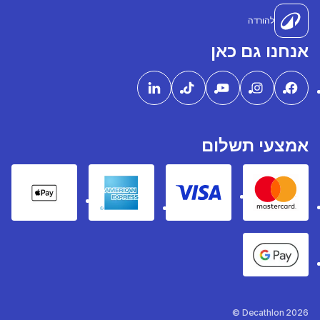
להורדה
אנחנו גם כאן
אמצעי תשלום
pple Pay
American express
Visa
Mastercard
Google Pay
Decathlon 2026 ©