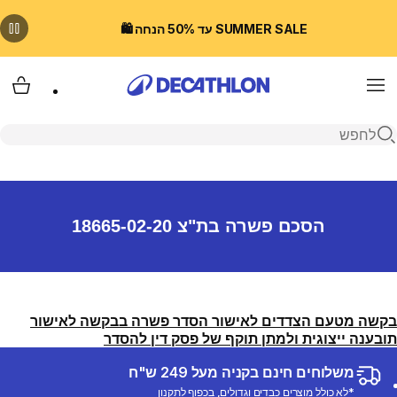
SUMMER SALE עד 50% הנחה 🛍️
Menu
עגלת
פתיחת חיפוש
הסכם פשרה בת"צ 18665-02-20
בקשה מטעם הצדדים לאישור הסדר פשרה בבקשה לאישור
תובענה ייצוגית ולמתן תוקף של פסק דין להסדר
משלוחים חינם בקניה מעל 249 ש"ח
*לא כולל מוצרים כבדים וגדולים, בכפוף לתקנון