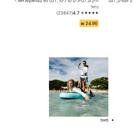
שולחן נמוך מתקפל לקמפינג, 2-4 אנשים, דגם
תיק גב לטיולים 10 ליטר, דגם‏ NH Arpenaz 50 -
כחול
(23847)
4.7
4.7 out of 5 stars from 23847 reviews
סאפ