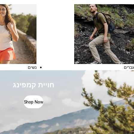
גברים
נשים
חויית קמפינג
Shop Now