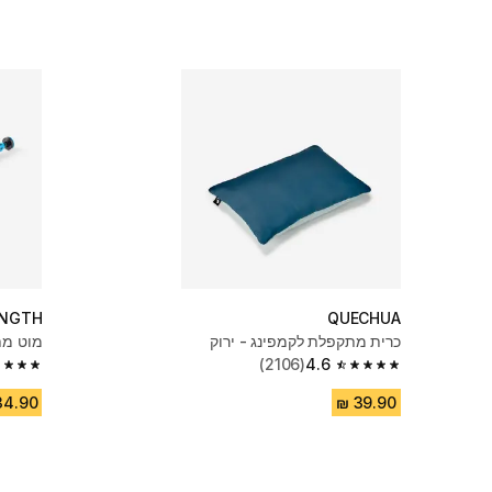
NGTH
QUECHUA
כרית מתקפלת לקמפינג - ירוק
מוט מתח ננעל 70 ס"מ
(2106)
4.6
4.6 out of 5 stars from 2268 reviews
4.6 out of 5 stars from 2106 reviews