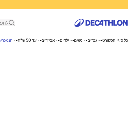
פתיחת ח
כל סוגי הספורט
גברים
נשים
ילדים
אביזרים
עד 50 ש"ח
הנמכרים
דקטלון ישראל חנות האונליין - נעליים, ביגו