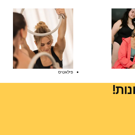
פילאטיס
נות!