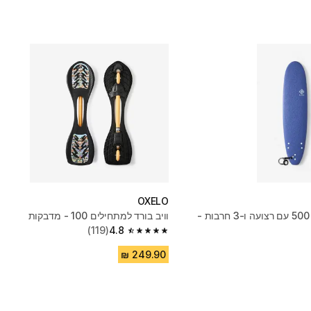
OXELO
גלשן סופט 7'8'‎‎, דגם 500 עם רצועה ו-3 חרבות -
וויב בורד למתחילים ‎ 100- מדבקות
(119)
4.8
4.8 out of 5 stars from 119 reviews