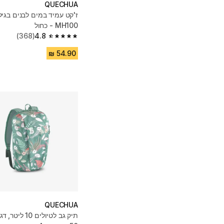
QUECHUA
MH100 - כחול
(368)
4.8
4.8 out of 5 stars from 368 reviews
QUECHUA