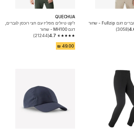
QUECHUA
ם Fullzip - שחור
ז'קט טיולים מפליז עם חצי רוכסן לגברים,
4.
(3058)
דגם MH100 - שחור
(21244)
4.7
4.7 out of 5 stars from 21244 reviews