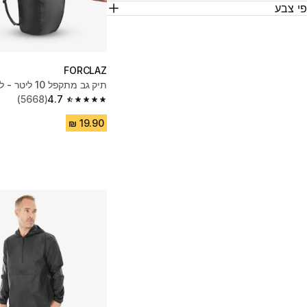
י צבע
FORCLAZ
תיק גב מתקפל 10 ליטר - לטיולים
(5668)
4.7
4.7 out of 5 stars from 5668 reviews