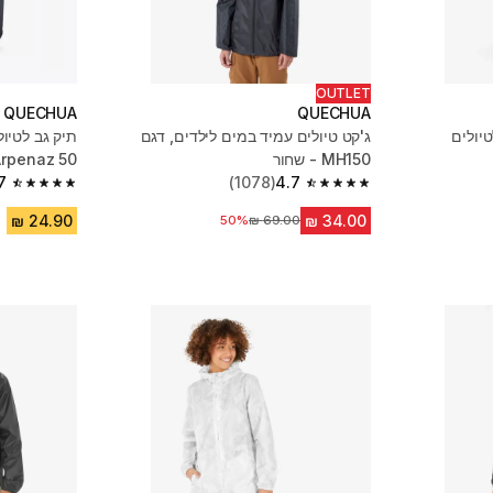
OUTLET
QUECHUA
QUECHUA
ג'קט טיולים עמיד במים לילדים, דגם
MH150 - שחור
Arpenaz 50 - כחו
7
(1078)
4.7
4.7 out of 5 stars from 23847 reviews
4.7 out of 5 stars from 1078 reviews
50%
מחיר לפני הנחה