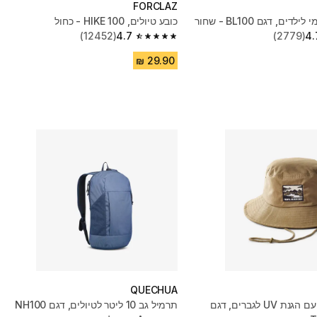
FORCLAZ
דים, דגם BL100 - שחור
כובע טיולים, HIKE 100 - כחול
(12452)
4.7
(2779)
4.
4.7 out of 5 stars from 12452 reviews
QUECHUA
כובע טיולים עם הגנת UV לגברים, דגם
תרמיל גב 10 ליטר לטיולים, דגם NH100