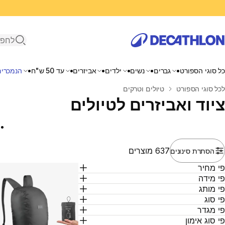
פתיחת ח
כל סוגי הספורט
גברים
נשים
ילדים
אביזרים
עד 50 ש"ח
הנמכרים
בית
לכל סוגי הספורט
טיולים וטרקים
ציוד ואביזרים לטיולים
637 מוצרים
הסתרת סינונים
י מחיר
י מידה
י מותג
י סוג
י מגדר
י סוג אימון