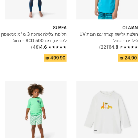
SUBEA
OLAIAN
חולצת גלישה קצרה עם הגנת UV
חליפת צלילה ארוכה 3 מ"מ מניאופרן
לילדים - כחול
לגברים, דגם SCD 500 - כחול
(48)
4.6
(2211)
4.8
4.6 out of 5 stars from 48 reviews
4.8 out of 5 stars from 2211 reviews