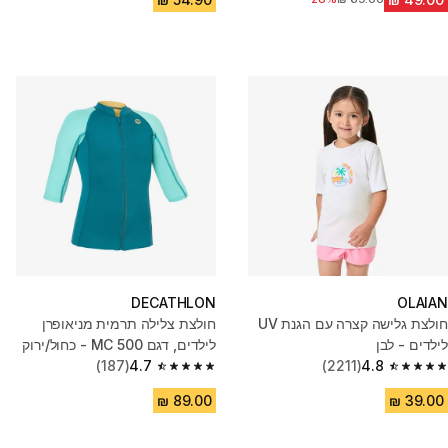
DECATHLON
OLAIAN
חולצת גלישה קצרה עם הגנת UV
חולצת צלילה תרמית מניאופרן
לילדים - לבן
לילדים, דגם 500 MC - כחול/ירוק
(187)
4.7
(2211)
4.8
4.7 out of 5 stars from 187 reviews
4.8 out of 5 stars from 2211 reviews