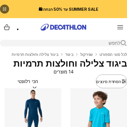
SUMMER SALE עד 50% הנחה 🛍️
Menu
עגלת
פתיחת חיפוש
בית
לכל סוגי הספורט
שנירקול
ביגוד
ביגוד צלילה וחולצות תרמיות
ביגוד צלילה וחולצות תרמיות
14 מוצרים
הסתרת סינונים
מיין לפי:
(optional)