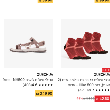
SALE
QUECHUA
QUECHUA
גרבי טיולים בגובה בינוני למבוגרים (2
סנדלי טיולים לנשים NH500 - סגול
זוגות), דגם Hike 500 - אדום
4.6
(403)
4.6 out of 5 stars from 403 reviews
(4710)
4.7
4.7 out of 5 stars from 4710 reviews
מחיר לפני הנחה
49%