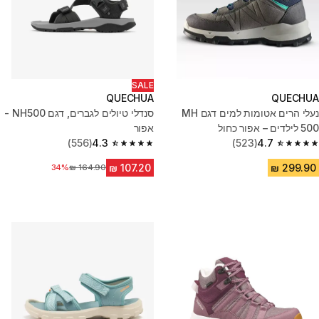
SALE
QUECHUA
QUECHUA
נעלי הרים אטומות למים דגם MH
סנדלי טיולים לגברים, דגם NH500 -
500 לילדים – אפור כחול
אפור
(556)
4.3
(523)
4.7
4.3 out of 5 stars from 556 reviews
4.7 out of 5 stars from 523 reviews
מחיר לפני הנחה
34%