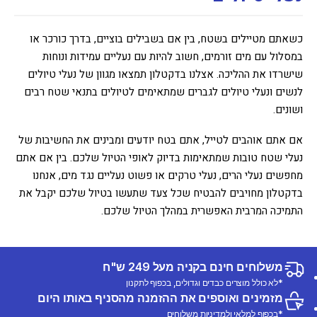
כשאתם מטיילים בשטח, בין אם בשבילים בוציים, בדרך כורכר או
במסלול עם מים זורמים, חשוב להיות עם נעליים עמידות ונוחות
שישרדו את ההליכה. אצלנו בדקטלון תמצאו מגוון של נעלי טיולים
לנשים ונעלי טיולים לגברים שמתאימים לטיולים בתנאי שטח רבים
ושונים.
אם אתם אוהבים לטייל, אתם בטח יודעים ומבינים את החשיבות של
נעלי שטח טובות שמתאימות בדיוק לאופי הטיול שלכם. בין אם אתם
מחפשים נעלי הרים, נעלי טרקים או פשוט נעליים נגד מים, אנחנו
בדקטלון מחויבים להבטיח שכל צעד שתעשו בטיול שלכם יקבל את
התמיכה המרבית האפשרית במהלך הטיול שלכם.
משלוחים חינם בקניה מעל 249 ש"ח
*לא כולל מוצרים כבדים וגדולים, בכפוף לתקנון
מזמינים ואוספים את ההזמנה מהסניף באותו היום
*בכפוף למלאי ולמדיניות משלוחים