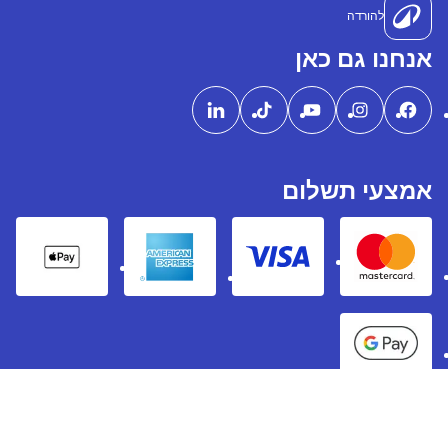
להורדה
אנחנו גם כאן
אמצעי תשלום
pple Pay
American express
Visa
Mastercard
Google Pay
Decathlon 2026 ©