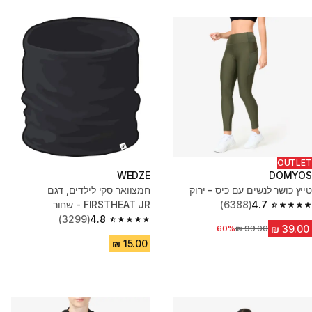
OUTLET
WEDZE
DOMYOS
טייץ כושר לנשים עם כיס - ירוק
חמצוואר סקי לילדים, דגם
4.7
(6388)
FIRSTHEAT JR - שחור
4.7 out of 5 stars from 6388 reviews
(3299)
4.8
4.8 out of 5 stars from 3299 reviews
מחיר לפני הנחה
60%