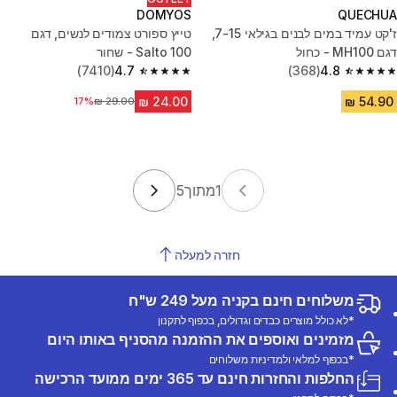
DOMYOS
QUECHUA
ז'קט עמיד במים לבנים בגילאי 7-15,
טייץ ספורט צמודים לנשים, דגם
דגם MH100 - כחול
Salto 100 - שחור
(7410)
4.7
(368)
4.8
4.7 out of 5 stars from 7410 reviews
4.8 out of 5 stars from 368 reviews
17%
מחיר לפני הנחה
1
מתוך
5
חזרה למעלה
משלוחים חינם בקניה מעל 249 ש"ח
*לא כולל מוצרים כבדים וגדולים, בכפוף לתקנון
מזמינים ואוספים את ההזמנה מהסניף באותו היום
*בכפוף למלאי ולמדיניות משלוחים
החלפות והחזרות חינם עד 365 ימים ממועד הרכישה