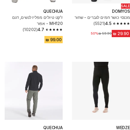
SALE
QUECHUA
DOMYOS
מכנסי כושר חמים לגברים - שחור
ז'קט טיולים מפליז לנשים, דגם
4.5
(5521)
MH120 - אפור
4.5 out of 5 stars from 5521 reviews
(10202)
4.7
4.7 out of 5 stars from 10202 reviews
50%
מחיר לפני הנחה
QUECHUA
WEDZE