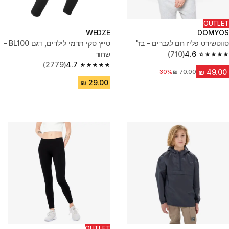
OUTLET
WEDZE
DOMYOS
סווטשירט פליז חם לגברים - בז'
טייץ סקי תרמי לילדים, דגם BL100 -
4.6
(710)
שחור
4.6 out of 5 stars from 710 reviews
(2779)
4.7
4.7 out of 5 stars from 2779 reviews
30%
מחיר לפני הנחה
OUTLET