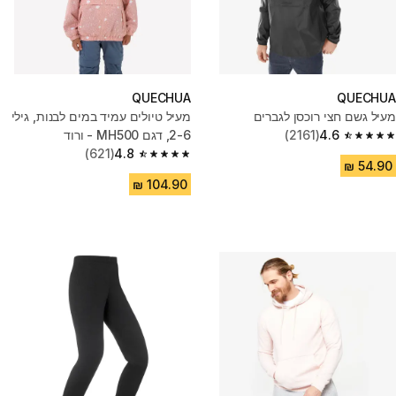
QUECHUA
QUECHUA
מעיל גשם חצי רוכסן לגברים
מעיל טיולים עמיד במים לבנות, גילי
4.6
(2161)
2-6, דגם MH500 - ורוד
4.6 out of 5 stars from 2161 reviews
(621)
4.8
4.8 out of 5 stars from 621 reviews