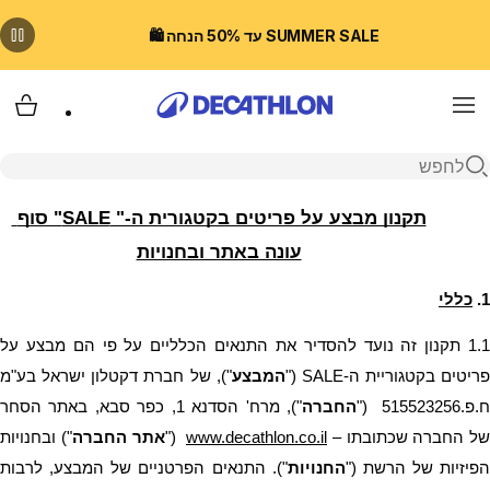
SUMMER SALE עד 50% הנחה 🛍️
Menu
עגלת
פתיחת חיפוש
תקנון מבצע על פריטים בקטגורית ה-" SALE" סוף 
עונה באתר ובחנויות
1.
כללי
פריטים בקטגוריית ה-SALE ("
המבצע
.פ.515523256
 ("
החברה
של החברה שכתובתו – 
www.decathlon.co.il
  ("
אתר החברה
הפיזיות של הרשת ("
החנויות