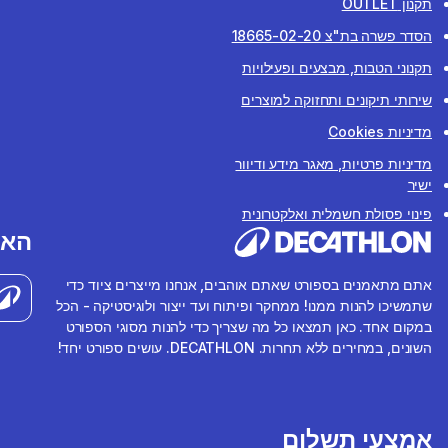
תקנון OUTLET
הסדר פשרה בת"צ 18665-02-20
תקנוני הטבות, מבצעים ופעילויות
שירותי תיקונים ותחזוקה למוצרים
מדיניות Cookies
מדיניות פרטיות, מאגר מידע ודיוור
ישיר
פינוי פסולת חשמלית ואלקטרונית
האפ
אתם מתאמנים בספורט שאתם אוהבים, אנחנו מייצרים ציוד כדי
שתמשיכו להנות ממנו! ממחקר ופיתוח ועד ייצור ולוגיסטיקה - הכל
במקום אחד. כאן תמצאו כל מה שצריך כדי להנות מסוגי הספורט
השונים, במחירים ללא תחרות. DECATHLON. עושים ספורט יחד!
אמצעי תשלום