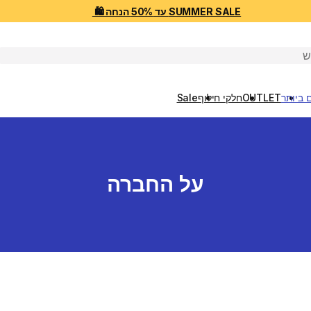
SUMMER SALE עד 50% הנחה 🛍️
יפוש
 ביותר
OUTLET
חלקי חילוף
Sale
על החברה