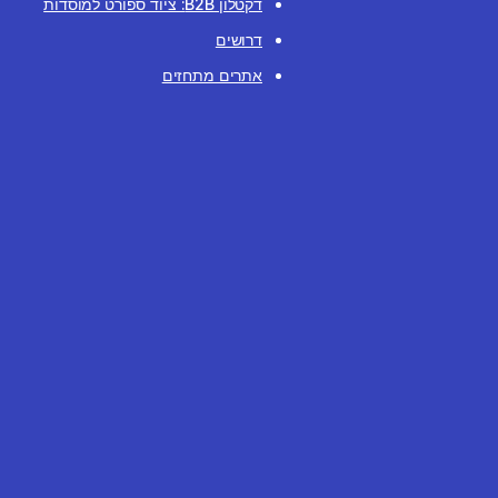
דקטלון B2B: ציוד ספורט למוסדות
דרושים
אתרים מתחזים