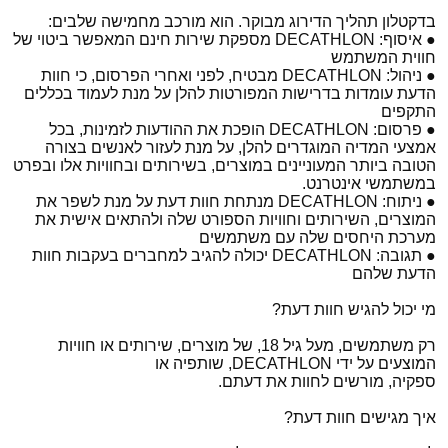
בדקטלון תהליך הדירוג מבוקר. הוא מורכב מחמישה שלבים:
● איסוף: DECATHLON מספקת שירות חינם המאפשר ביטוי של
חווית המשתמש
● ניהול: DECATHLON מבטיח, לפני ואחרי הפרסום, כי חוות
הדעת עומדות בדרישות המפורטות להלן על מנת לעמוד בכללים
התקפים
● פרסום: DECATHLON הופכת את ההודעות לזמינות, בכל
אמצעי המדיה המוגדרים להלן, על מנת לעזור לאנשים בצורה
הטובה ביותר המעוניינים במוצרים, בשירותים ובחוויות אלו ובפרט
במשתמשי אינטרנט.
● ניתוח: DECATHLON מנתחת חוות דעת על מנת לשפר את
המוצרים, השירותים וחוויות הספורט שלה ולהתאים אישית את
מערכת היחסים שלה עם משתמשים
● תגובה: DECATHLON יכולה להגיב למחברים בעקבות חוות
הדעת שלהם
מי יכול להגיש חוות דעת?
רק משתמשים, מעל גיל 18, של מוצרים, שירותים או חוויות
המוצעים על ידי DECATHLON, שותפיה או
ספקיה, מורשים לחוות את דעתם.
איך מגישים חוות דעת?