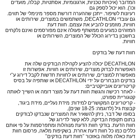
המדובר (איכויות טכניות, ארגונומיות, אסתטיות, קבלה, מועדים
וכו'). הוא יכול לספק גם
רעיונות לשיפור. ייתכן שההערה דורשת מספר מינימלי של תווים.
גם עובדי DECATHLON, משתמשים במוצרים, שירותים או
חוויות, מוזמנים להביע את עצמם. חוות דעת
המזוהים כמגיעים ממשתף פעולה אינם מפורסמים ואינם נלקחים
בחשבון בדירוג הכולל של המוצרים, השירותים או
חוויות.
חוות דעת של בודקים
DECATHLON יכולה להציע לקהילת הבודקים שלה את
האפשרות לבדוק מוצרים, שירותים או חוויות. אפשרות זו
מאפשרת למוצרים, שירותים או לחוויות חדשות לקבל דירוג ע"י
בודקים הנבחרים על ידי DECATHLON או שותפיה על בסיס
קריטריונים אובייקטיביים:
- לאחר רכישה והגשת חוות דעת על מוצר דומה או השייך לאותה
קטגוריית ספורט,
- קריטריונים המקושרים למידות: מידת נעליים, מידת ביגוד,
קבוצת גיל (לדוגמה: 18-25 שנים),
בסופו של דבר, ניתן להשאיר את המוצרים שנבדקו לבודקים
בתום תקופת הבדיקה, ללא קשר לדירוג של
חוות הדעת. בודקי חוות הדעת מנוהלות ומתפרסמות על פי אותם
כללים כמו כל חוות דעת אחרת. בשקיפות מלאה, פרסום חוות
דעת כאלה מלווה באזכור "חוות דעת בודקים"