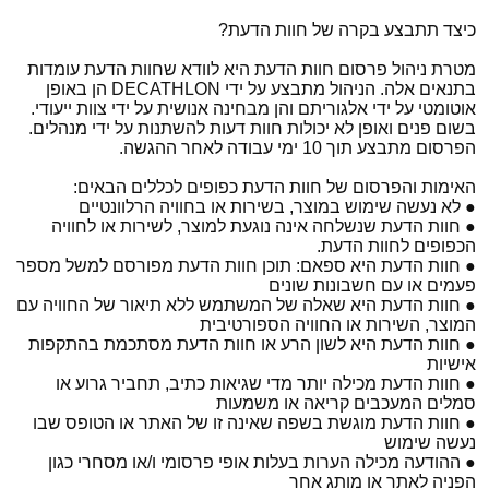
כיצד תתבצע בקרה של חוות הדעת?
מטרת ניהול פרסום חוות הדעת היא לוודא שחוות הדעת עומדות
בתנאים אלה. הניהול מתבצע על ידי DECATHLON הן באופן
אוטומטי על ידי אלגוריתם והן מבחינה אנושית על ידי צוות ייעודי.
בשום פנים ואופן לא יכולות חוות דעות להשתנות על ידי מנהלים.
הפרסום מתבצע תוך 10 ימי עבודה לאחר ההגשה.
האימות והפרסום של חוות הדעת כפופים לכללים הבאים:
● לא נעשה שימוש במוצר, בשירות או בחוויה הרלוונטיים
● חוות הדעת שנשלחה אינה נוגעת למוצר, לשירות או לחוויה
הכפופים לחוות הדעת.
● חוות הדעת היא ספאם: תוכן חוות הדעת מפורסם למשל מספר
פעמים או עם חשבונות שונים
● חוות הדעת היא שאלה של המשתמש ללא תיאור של החוויה עם
המוצר, השירות או החוויה הספורטיבית
● חוות הדעת היא לשון הרע או חוות הדעת מסתכמת בהתקפות
אישיות
● חוות הדעת מכילה יותר מדי שגיאות כתיב, תחביר גרוע או
סמלים המעכבים קריאה או משמעות
● חוות הדעת מוגשת בשפה שאינה זו של האתר או הטופס שבו
נעשה שימוש
● ההודעה מכילה הערות בעלות אופי פרסומי ו/או מסחרי כגון
הפניה לאתר או מותג אחר