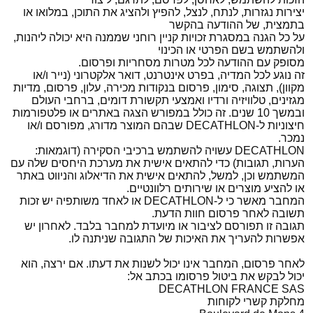
יצירות נגזרות, לנתח, לנצל, להפיץ ולהציג את התוכן, במלואו או
בתמצית, של ההודעה בהקשר
על כל הגנה במסגרת זכויות קניין רוחני שממנה היא יכולה ליהנות,
ולהשתמש בשם הפרטי או הכינוי
מסופק עם ההודעה לכל מטרות מסחריות ופרסום.
זה נוגע לכל המדיה, בפרט אינטרנט, דואר אלקטרוני (נייר ו/או
מקוון), תצוגה, סימון, פרסום בנקודות מכירה, עלון, פרסום, מדיות
מגזינים, טלוויזיה ורדיו ואמצעי תקשורת דומים, ברחבי העולם
ובמשך 10 שנים. זה כולל במפורש הצגה באתרים או פלטפורמות
חיצוניות ל-DECATHLON שבהם המוצר מדורג, מפורסם ו/או
נמכר.
DECATHLON עשויה להשתמש ברכיבי הסקירה (דוגמאות:
הערות, תגובות) כדי להתאים אישית את מערכת היחסים שלה עם
המשתמש וכן, למשל, להתאים אישית את הדיאלוג והניווט באתר
או להציע מוצרים או שירותים רלוונטיים.
המחבר מאשר כי ל-DECATHLON או לאחד משותפיה יש זכות
תשובה לאחר פרסום חוות הדעת.
תגובה זו תפורסם לציבור או מיועדת למחבר בלבד. לאחרון יש
אפשרות להעריך את האיכות של התגובה שניתנה לו.
לאחר פרסום, המחבר אינו יכול לשנות את דעתו. אם ירצה, הוא
יכול לבקש את ביטול פרסומו בכתב אל:
DECATHLON FRANCE SAS
מחלקת קשרי לקוחות