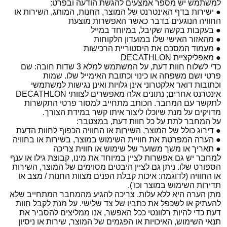
למשתמש יש מספר אמצעים להגשת הודעה ובפרט:
● ישירות בדף האינטרנט של המוצר, החנות, המותג, השירות או
החוויה הנוגעים בדבר כאשר האפשרות מוצעת
● בעקבות בקשה שקיבל, במיוחד במייל
● מהאזור האישי שלו במועדון הלקוחות
● מעמוד המסכם את היסטוריית הרכישות
● מאפליקציית DECATHLON
כדי לשלוח חוות דעת, על המשתמש למלא 3 שדות חובה: שם
פרטי ושם משפחה או כינוי וכתובת האימייל שלו. שמות
וכתובות דואר אלקטרוני אינן גלויות ואינן נגישות למשתמשי
אינטרנט אחרים; נתונים אלה מאפשרים לצוותי DECATHLON
לתקשר עם המחבר. הכותב מתחייב למסור פרטי התקשרות
מדויקים על מנת שיוכלו ליצור איתו קשר במידת הצורך.
על המחבר לתת על כל חוות דעת, במצטבר:
● דירוג כולל של המוצר, השירות או החוויה הכפוף לחוות הדעת
● הערה המפרטת את חוויית השימוש במוצר, בשירות או בחוויה
● תאריך או משך משוער של שימוש או חווית צריכה
למחבר יש גם אפשרות לציין במיוחד את מינו, קבוצת גילו או ענף
הספורט שלו. ניתן גם לציין היבטים מסוימים של המוצר, השירות
או החוויה (לדוגמה: איכות קבלת הפנים מצוות החנות / מצב או
תדירות השימוש במוצר וכו').
מתן הערה היא ללא עלות. צריכה להגיע מהמחבר המתחייב שלא
להעתיק או לשכפל את כתביו של צד שלישי. על מנת לקבל חוות
דעת כדי להיות רלוונטי ככל האפשר, אנו ממליצים להסביר את
תנאי השימוש, האיכויות או הפגמים של המוצר, שירות או ניסיון