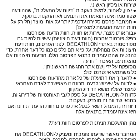
שירות או ניסיון ראשוני.
● יצוין, לאחור, למשל בעקבות "דיווח על התעללות", שההודעה
שפורסמה אינה תואמת את התנאים ו/או התקנות בתוקף.
● המחבר פרסם סקירה עדכנית יותר על אותו מוצר [חל רק על
חוות הדעת הנוגעות למוצרים]
עבור אותו מוצר, שירות או חוויה, חוות הדעת שפורסמו
בפלטפורמות אחרות (חוות דעת חיצוניות) עשויות להיות גם
מפורסמות באתרי DECATHLON. לפני הפרסום, חוות דעת
חיצוניות אלו מנוהלות, על פי אותם כללים כמו כל דעה אחרת, כדי
להבטיח שהם עומדים בתנאי הפרסום הללו. הודעות חיצוניות אלו
מוצגות עם האזכור "הודעה
מסופקת על ידי [שם אתר ההגשה הראשונית]".
כל משתמש אינטרנט יכול:
● להעריך את התועלת של כל אחת מהדעות שפורסמו
● לדווח על שימוש לרעה. תכונה זו מאפשרת לאדם האחראי
למוצר שעליו מושא הדירוג המקוון
לדווח ל-DECATHLON על ספק לגבי האותנטיות של דירוג זה,
בתנאי שדיווח זה מוצדק. בעקבות
דיווח זה, המנהל רשאי לבטל את פרסום חוות הדעת הנידונה אם
היא אינה עומדת בתנאים אלה.
מהן ההשלכות הניתנות לפרסום חוות דעת?
המחבר מאשר שדעתו פומבית ומעניק ל-DECATHLON את
הזכות להשתמש, לאחסן, לפרסם, לתרגם, ליצור