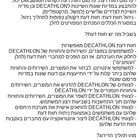
- פרסום חוות דעת: פרסום חוות דעת לקוחות Decathlon יכול
להתבצע במדיות שונות השייכות לDECATHLON וכן מדיה
השייכת לצדדים שלישיים (למשל, מרקטפלייס).
- ניהול חוות דעת: חוות דעת דקטלון כפופות לתהליך ניהול
במסגרת הכללים המנחים המפורטים להלן.
בשביל מה יש חוות דעת?
חוות דעת DECATHLON מאפשרות:
- למשתמשים במוצרים, השירותים והחוויות של DECATHLON
לחלוק את הערכתם. אז הם הופכים למחברי חוות דעת (להלן
"הכותבים")
- למשתמשי אינטרנט, לבחור את המוצרים, השירותים והחוויות
שלהם ביתר קלות על ידי התייעצות עם דעות שונות במדיות
פרסום שונות
- לצוותים של DECATHLON להדגיש את המוצרים, השירותים
והחוויות הנמכרים על ידי DECATHLON
- לצוותי DECATHLON לשפר את המוצרים, השירותים והחוויות
שלהם תוך התחשבות בשביעות רצון המשתמש.
- לצוותי DECATHLON להתאים אישית את מערכת היחסים
שלהם עם משתמשים באמצעות ניתוח חוות דעת
- לצוותי DECATHLON ליצור אינטראקציה עם מחברים בעקבות
חוות הדעת שלהם
מהו תהליך הדירוג?