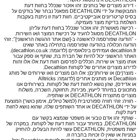
- דירוג מוצרים של בוחנים: זהו אזכור שנכלל בחוות דעת
המבוקשת על ידי DECATHLON מפאנל נבחר של בודקים על
בסיס קריטריונים אובייקטיביים. חוות דעת זו ניתנת בעקבות
השלמת בדיקת מוצר מעמיקה.
- רכישה מאושרת: זהו אזכור שנכלל בחוות דעת עליהן
DECATHLON מסוגל להעיד על רכישת המוצר ו/או השירות.
- "הודעה שפורסמה לראשונה ב-[שם אתר ההגשה הראשוני]": זוהי
הודעה הכלולה בהודעה שפורסמה בתחילה באתר שאינו
decathlon.fr ועמיתים בינלאומיים (לדוגמה: decathlon.co.uk).
האתר הראשוני יכול להיות של חברת בת, שותף או ספק עבור
אותו מוצר או שירות. הכללים לפרסום חוות דעת אלו אלו זהות
לדירוג מוצרים אחרים של לקוחות Decathlon.
- מוצר(ים) או שירות(ים): אלו הם מוצרים ו/או שירותים של מותג
Decathlon או מותגים אחרים (לדוגמה: Alltricks
או אדידס), שהן נושא לחוות דעת של לקוחות. בשירותים אנו
מתכוונים במיוחד לייעוץ, מכירות, תחזוקה, השכרה, משלוח
מוצרים מתוצרת DECATHLON או שותפיה.
- חוויה: זוהי חוויה ספורטיבית (למשל טיולים, אימון כושר) המוצעת
על ידי DECATHLON או אחד השותפים שלה, שהוא נושא לחוות
דעת לקוח.
- שותף: זהו אדם טבעי או משפטי שנמצא בקשר עם
DECATHLON, במיוחד עבור חוות דעת של לקוחות. במקרה של
ישות משפטית, DECATHLON עשוי להיות הבעלים, להחזיק
במניות או שאין לו זכויות בחברה זו.