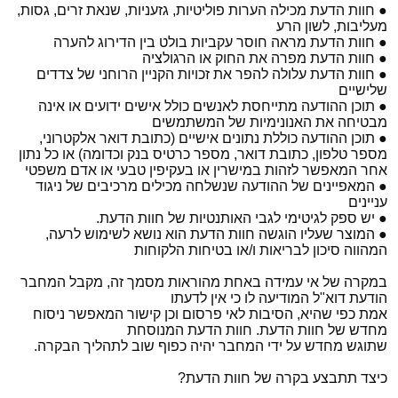
● חוות הדעת מכילה הערות פוליטיות, גזעניות, שנאת זרים, גסות,
מעליבות, לשון הרע
● חוות הדעת מראה חוסר עקביות בולט בין הדירוג להערה
● חוות הדעת מפרה את החוק או הרגולציה
● חוות הדעת עלולה להפר את זכויות הקניין הרוחני של צדדים
שלישיים
● תוכן ההודעה מתייחסת לאנשים כולל אישים ידועים או אינה
מבטיחה את האנונימיות של המשתמשים
● תוכן ההודעה כוללת נתונים אישיים (כתובת דואר אלקטרוני,
מספר טלפון, כתובת דואר, מספר כרטיס בנק וכדומה) או כל נתון
אחר המאפשר לזהות במישרין או בעקיפין טבעי או אדם משפטי
● המאפיינים של ההודעה שנשלחה מכילים מרכיבים של ניגוד
עניינים
● יש ספק לגיטימי לגבי האותנטיות של חוות הדעת.
● המוצר שעליו הוגשה חוות הדעת הוא נושא לשימוש לרעה,
המהווה סיכון לבריאות ו/או בטיחות הלקוחות
במקרה של אי עמידה באחת מהוראות מסמך זה, מקבל המחבר
הודעת דוא"ל המודיעה לו כי אין לדעתו
אמת כפי שהיא, הסיבות לאי פרסום וכן קישור המאפשר ניסוח
מחדש של חוות הדעת. חוות הדעת המנוסחת
שתוגש מחדש על ידי המחבר יהיה כפוף שוב לתהליך הבקרה.
כיצד תתבצע בקרה של חוות הדעת?