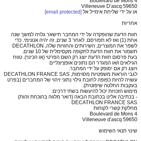
4 Boulevard de Mons
59650 Villeneuve D'ascq
או על ידי שליחת אימייל אל
[email protected]
אחריות
חוות הדעת שהופקדה על ידי המחבר תישאר גלויה למשך שנה
אחת (1) ואז לא תפורסם. לאחר 3 שנים, זה יהיה אנונימי. כדי
לשפר את המוצרים, השירותים והחוויות שלה, DECATHLON
תשמור את חוות הדעת לתקופה מקסימלית של 10 שנים.
בעת פרסום חוות הדעת יוצג רק השם הפרטי (או הכינוי). טווח
הגילאים ו/או המגדר הם נתונים אופציונליים
ויוצג רק אם יסופק על ידי המחבר.
לגבי הוראות משפטיות מסוימות, DECATHLON FRANCE SAS
עשויה להיות כפופה לחובת גילוי נתוני זיהוי של המחברים (בפרט
בעקבות החלטה שיפוטית).
מימוש הזכויות יכול להיעשות בשתי דרכים:
- בכתיבה אלינו בכתובת הבאה (דואר מלווה בהוכחת זהות)
DECATHLON FRANCE SAS
מחלקת קשרי לקוחות
4 Boulevard de Mons
59650 Villeneuve d'ascq
שינוי תנאי השימוש