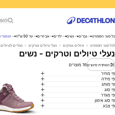
פתיחת ח
כל סוגי הספורט
גברים
נשים
ילדים
אביזרים
עד 50 ש"ח
הנמכרים
בית
לכל סוגי הספורט
טיולים וטרקים
נעלי טיולים וטרקים
נעליים לטיולים 
נעלי טיולים וטרקים - נשים
16 מוצרים
הסתרת סינונים
י מחיר
י מידה
י מותג
י סוג
י מגדר
י סוג אימון
י צבע