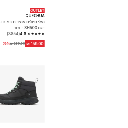
OUTLET
QUECHUA
נעלי טיולים עמידות במים ו
דגם SH500 - ורוד
(3854)
4.8
4.8 out of 5 stars from 3854 reviews
מחיר לפני הנחה
38%