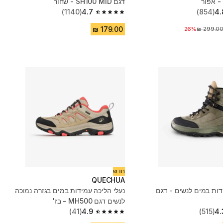
דגם SH100 MID - שחור
(1140)
4.7
(854)
4.
4.7 out of 5 stars from 1140 reviews
חיר לפני הנחה
26%
חדש
QUECHUA
ידות במים לנשים - דגם
נעלי הליכה עמידות במים בגזרה נמוכה
לנשים דגם MH500 - בז'
(41)
4.9
(515)
4.
4.9 out of 5 stars from 41 reviews