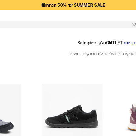
SUMMER SALE עד 50% הנחה 🛍️
יפוש
 ביותר
OUTLET
חלקי חילוף
Sale
וטרקים
נעלי טיולים וטרקים - נשים