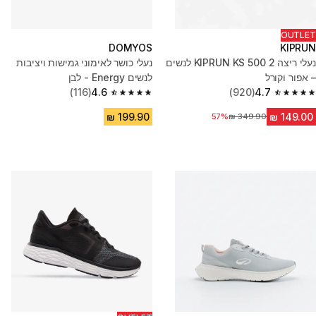
OUTLET
DOMYOS
KIPRUN
נעלי ריצה KIPRUN KS 500 2 לנשים
נעלי כושר לאימוני גמישות ויציבות
– אפור וקורל
לנשים Energy - לבן
(116)
4.6
(920)
4.7
4.6 out of 5 stars from 116 reviews
4.7 out of 5 stars from 920 reviews
מחיר לפני הנחה
57%