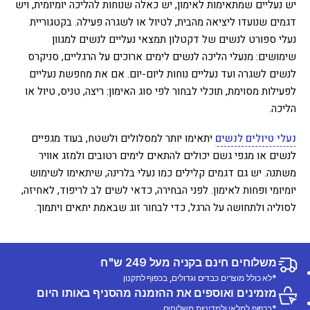
יש נעליים שמתאימות לאימון, יש כאלה שנוחות להליכה יומיומית, ויש
דגמים שנועדו ליציאה מהבית, לטיול או לשגרה פעילה. בקטגוריית
נעלי ספורט לנשים של דקטלון תמצאי נעליים לנשים למגוון
שימושים: מנעלי הליכה לנשים לימים ארוכים על הרגליים, סניקרס
לנשים לשגרה ועד נעליים נוחות ליום-יום. אם את מחפשת נעליים
לפעילות מסוימת, תוכלי לבחור לפי סוג האימון: ריצה, טניס, טיול או
הליכה.
נעלי טיולים לנשים
יתאימו יותר למסלולים ולשטח, בעוד מגפיים
לנשים או מגפי גשם יכולים להתאים לימים רטובים ולמזג אוויר
משתנה. יש גם דגמים קלילים כמו נעלי בלרינה, שיתאימו לשימוש
יומיומי ופחות לאימון. לפני הבחירה, כדאי לשים לב לריפוד, לאחיזה,
לסוליה ולתחושה על הרגל, כדי לבחור זוג שבאמת יתאים ויתמוך.
משלוחים חינם בקניה מעל 249 ש"ח
*לא כולל מוצרים כבדים וגדולים, בכפוף לתקנון
מזמינים ואוספים את ההזמנה מהסניף באותו היום
*בכפוף למלאי ולמדיניות משלוחים