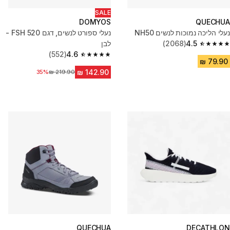
SALE
DOMYOS
QUECHUA
נעלי הליכה נמוכות לנשים NH50
נעלי ספורט לנשים, דגם FSH 520 -
4.5
(2068)
לבן
4.5 out of 5 stars from 2068 reviews
(552)
4.6
4.6 out of 5 stars from 552 reviews
מחיר לפני הנחה
35%
QUECHUA
DECATHLON