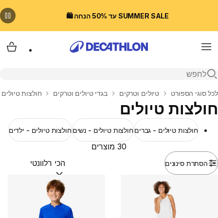
SUMMER SALE עד 50% הנחה 🛍️
Menu
עגלת
פתיחת חיפוש
בית
לכל סוגי הספורט
טיולים וטרקים
בגדי טיולים וטרקים
חולצות טיולים
חולצות טיולים
חולצות טיולים - גברים
חולצות טיולים - נשים
חולצות טיולים - ילדים
30 מוצרים
הסתרת סינונים
מיין לפי:
(optional)