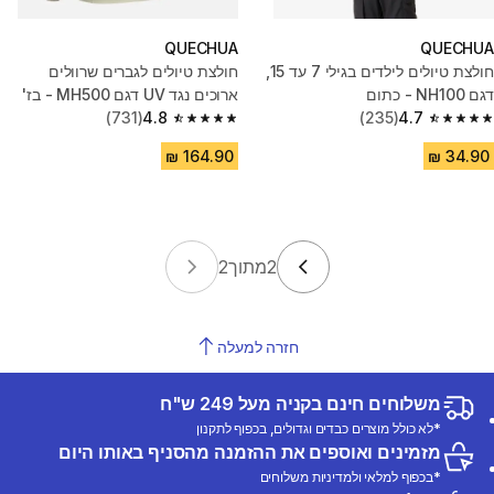
QUECHUA
QUECHUA
חולצת טיולים לילדים בגילי 7 עד 15,
חולצת טיולים לגברים שרוולים
דגם NH100 - כתום
ארוכים נגד UV דגם MH500 - בז'
(731)
4.8
(235)
4.7
4.8 out of 5 stars from 731 reviews
4.7 out of 5 stars from 235 reviews
2
מתוך
2
חזרה למעלה
משלוחים חינם בקניה מעל 249 ש"ח
*לא כולל מוצרים כבדים וגדולים, בכפוף לתקנון
מזמינים ואוספים את ההזמנה מהסניף באותו היום
*בכפוף למלאי ולמדיניות משלוחים