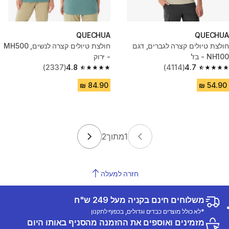
QUECHUA
QUECHUA
חולצת טיולים קצרה לגברים, דגם
חולצת טיולים קצרה לנשים, MH500
NH100 - בז'
- ירוק
(2337)
4.8
(4114)
4.7
4.8 out of 5 stars from 2337 reviews
4.7 out of 5 stars from 4114 reviews
1
מתוך
2
חזרה למעלה
משלוחים חינם בקניה מעל 249 ש"ח
*לא כולל מוצרים כבדים וגדולים, בכפוף לתקנון
מזמינים ואוספים את ההזמנה מהסניף באותו היום