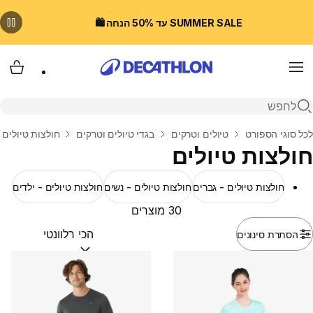
SUMMER SALE עד 50% הנחה 🛍️
Menu
עגלת
פתיחת חיפוש
בית
לכל סוגי הספורט
טיולים וטרקים
בגדי טיולים וטרקים
חולצות טיולים
חולצות טיולים
חולצות טיולים - גברים
חולצות טיולים - נשים
חולצות טיולים - ילדים
30 מוצרים
הסתרת סינונים
מיין לפי:
(optional)