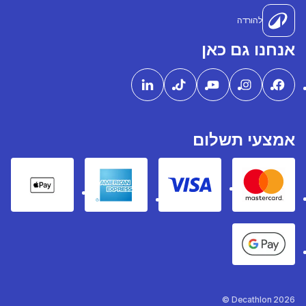
להורדה
אנחנו גם כאן
אמצעי תשלום
pple Pay
American express
Visa
Mastercard
Google Pay
Decathlon 2026 ©