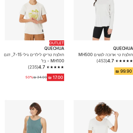
OUTLET
QUECHUA
QUECHUA
חולצת טי ארוכה לנשים MH500
חולצת טריקו לילדים גילי 7-15, דגם
4.7
(453)
MH100 - בז'
4.7 out of 5 stars from 453 reviews
(235)
4.7
4.7 out of 5 stars from 235 reviews
50%
מחיר לפני הנחה