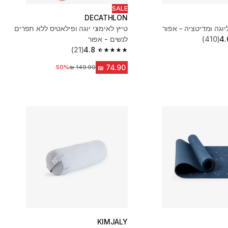
SALE
DECATHLON
טייץ לאימוני יוגה ופילאטיס ללא תפרים
4.
(410)
לנשים - אפור
(21)
4.8
4.8 out of 5 stars from 21 reviews
מחיר לפני הנחה
50%
KIMJALY