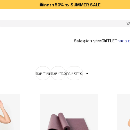
SUMMER SALE עד 50% הנחה 🛍️
יפוש
 ביותר
OUTLET
חלקי חילוף
Sale
מזרני יוגה
בגדי יוגה
ציוד יוגה