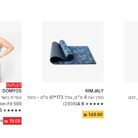
OUTLET
DOMYOS
KIMJALY
, דגם
מזרן יוגה 8 מ"מ, גודל 173*61 ס"מ - כחול
גופיית כושר
4.6
(2936)
Slim-Fit 500 - כח
4.6 out of 5 stars from 2936 reviews
6
4.6 out of 5 stars from 892 reviews
מח