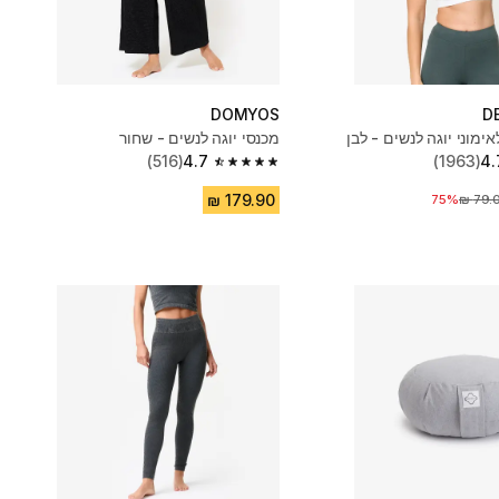
DOMYOS
D
אימוני יוגה לנשים - לבן
מכנסי יוגה לנשים - שחור
(516)
4.7
(1963)
4.
4.7 out of 5 stars from 516 reviews
75%
יר לפני הנחה