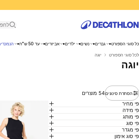
פתיחת ח
כל סוגי הספורט
גברים
נשים
ילדים
אביזרים
עד 50 ש"ח
הנמכרים
בית
לכל סוגי הספורט
יוגה
יוגה
54 מוצרים
הסתרת סינונים
י מחיר
י מידה
י מותג
י סוג
י מגדר
י סוג אימון