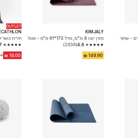
OUTLET
ECATHLON
KIMJALY
ים - שחור
מזרן יוגה 8 מ"מ, גודל 173*61 ס"מ - סגול
חזיית כושר ל
7
(2936)
4.6
4.7 out of 5 stars from 1963 reviews
4.6 out of 5 stars from 2936 reviews
מח