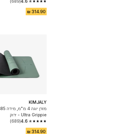
(689)
4.6
4.6 out of 5 stars from 689 reviews
KIMJALY
Ultra Grippie - ירוק
(689)
4.6
4.6 out of 5 stars from 689 reviews