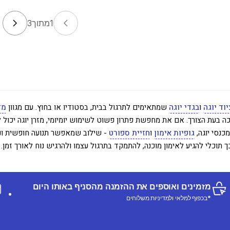
1
מתוך
3
יוד יוגה
ו
בגדי יוגה
שמתאימים לתרגול בבית, בסטודיו או בחוץ. עם מגוון
מז
 בעת הצורך. אם את מחפשת פתרון פשוט לשימוש יומיומי, מזרן יוגה יכול ל
כנסי יוגה,
גופיות אימון
ו
חזיית ספורט
- שילוב שמאפשר תנועה חופשית ונו
תוכלי להגיע לאימון מוכנה, להתמקד בתרגול עצמו ולהרגיש נוח לאורך זמן.
מזמינים ואוספים את ההזמנה מהסניף באותו היום
*בכפוף למלאי ולמדיניות משלוחים