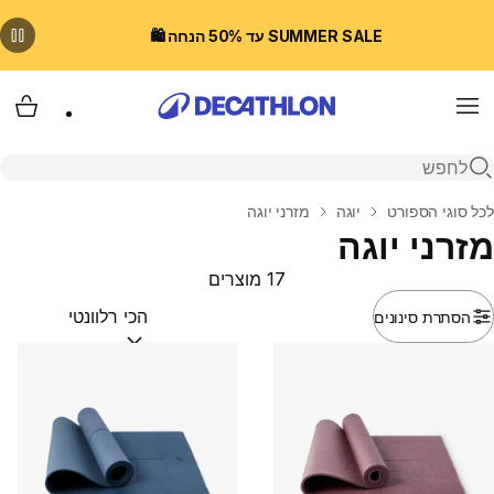
SUMMER SALE עד 50% הנחה 🛍️
Menu
עגלת
פתיחת חיפוש
בית
לכל סוגי הספורט
יוגה
מזרני יוגה
מזרני יוגה
17 מוצרים
הסתרת סינונים
מיין לפי:
(optional)