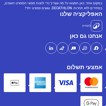
במקום אחד. כאן תמצאו כל מה שצריך כדי להנות מסוגי הספורט השונים,
במחירים ללא תחרות. DECATHLON. עושים ספורט יחד!
האפליקציה שלנו
להורדה
אנחנו גם כאן
אמצעי תשלום
pple Pay
American express
Visa
Mastercard
Google Pay