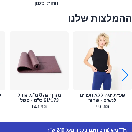
נוחות וסגנון.
ההמלצות שלנו
גופיית יוגה ללא תפרים
מזרן יוגה 8 מ"מ, גודל
ק
לנשים - שחור
173*61 ס"מ - סגול
149.9₪
99.9₪
משלוחים חינם בקניה מעל 249 ש"ח