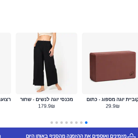
וביית יוגה מספוג - כתום
מכנסי יוגה לנשים - שחור
רצועת
179.9₪
29.9₪
מזמינים ואוספים את ההזמנה מהסניף באותו היום