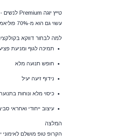
טייץ יוגה Premium לנשים - אינדיגו
עשוי גם הוא מ-70% פוליאמיד ו-30% אלסטן. מותאם לכל סוגי האסאנות, בעל בד אטום, כיסוי מלא ונוחות מקסימלית.
למה לבחור דווקא בקולקציה
תמיכה לגוף ומניעת פציע
חופש תנועה מלא
נידוף זיעה יעיל
כיסוי מלא ונוחות בתנועה
עיצוב ייחודי ואחראי סבי
המלצה
הקרופ טופ מושלם לאימוני יו