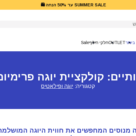
SUMMER SALE עד 50% הנחה 🛍️
יפוש
ביותר
OUTLET
חלקי חילוף
Sale
יים: קולקציית יוגה פרימיום של ly
קטגוריה:
יוגה ופילאטיס
 מנוסים המחפשים את חווית היוגה המושלמת,