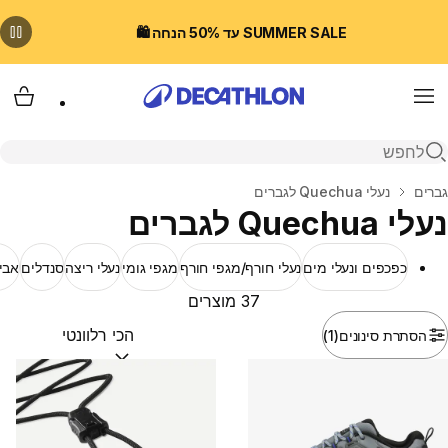
SUMMER SALE עד 50% הנחה 🛍️
Menu
עגלת
פתיחת חיפוש
בית
גברים
נעלי Quechua לגברים
נעלי Quechua לגברים
כפכפים ונעלי מים
נעלי חורף/מגפי חורף
מגפי גומי
נעלי ריצה
סנדלים
אביז
37 מוצרים
הסתרת סינונים
(1)
מיין לפי:
(optional)