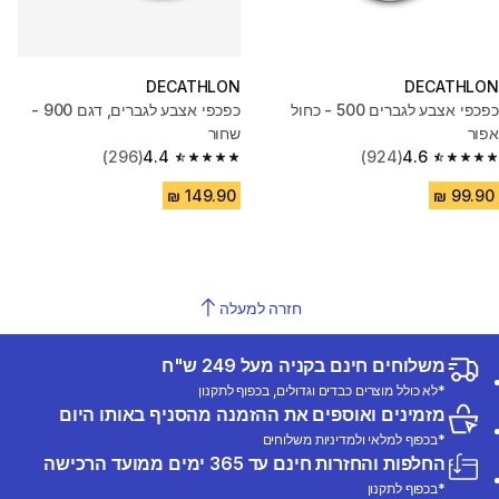
DECATHLON
DECATHLON
כפכפי אצבע לגברים 500 - כחול
כפכפי אצבע לגברים, דגם 900 -
אפור
שחור
(296)
4.4
(924)
4.6
4.4 out of 5 stars from 296 reviews
4.6 out of 5 stars from 924 reviews
חזרה למעלה
משלוחים חינם בקניה מעל 249 ש"ח
*לא כולל מוצרים כבדים וגדולים, בכפוף לתקנון
מזמינים ואוספים את ההזמנה מהסניף באותו היום
*בכפוף למלאי ולמדיניות משלוחים
החלפות והחזרות חינם עד 365 ימים ממועד הרכישה
*בכפוף לתקנון