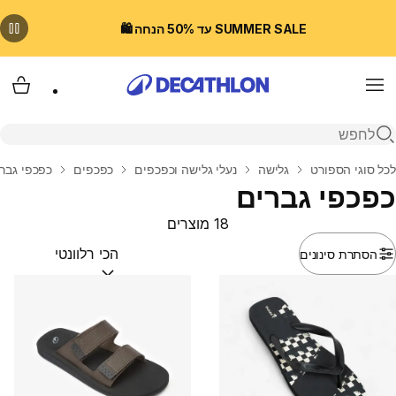
SUMMER SALE עד 50% הנחה 🛍️
Menu
עגלת
פתיחת חיפוש
בית
לכל סוגי הספורט
גלישה
נעלי גלישה וכפכפים
כפכפים
כפכפי גבר
כפכפי גברים
18 מוצרים
הסתרת סינונים
מיין לפי:
(optional)