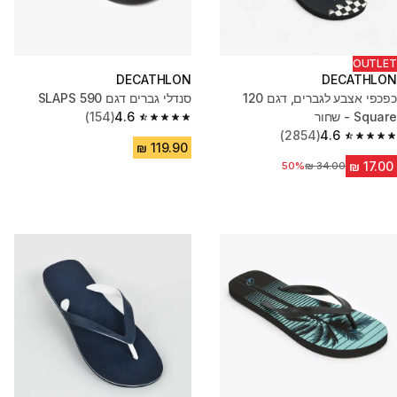
OUTLET
DECATHLON
DECATHLON
כפכפי אצבע לגברים, דגם 120
סנדלי גברים דגם SLAPS 590
Square - שחור
4.6
(154)
4.6 out of 5 stars from 154 reviews
(2854)
4.6
4.6 out of 5 stars from 2854 reviews
50%
מחיר לפני הנחה