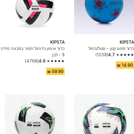
KIPSTA
KIPSTA
כדור ספוג קטן - סגול/כחול
כדור אימון כדורגל תפור במכונה מידה
4.7
(1238)
3 - לבן
4.7 out of 5 stars from 1238 reviews
(4768)
4.6
4.6 out of 5 stars from 4768 reviews