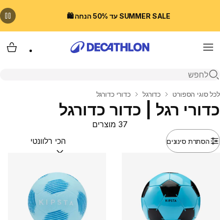
SUMMER SALE עד 50% הנחה 🛍️
Menu
עגלת
פתיחת חיפוש
בית
לכל סוגי הספורט
כדורגל
כדורי כדורגל
כדורי רגל | כדור כדורגל
37 מוצרים
הסתרת סינונים
מיין לפי:
(optional)