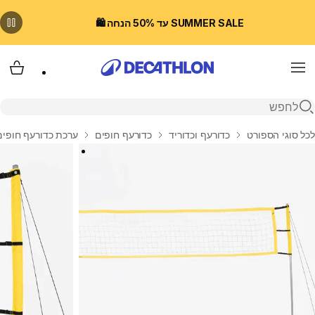
SUMMER SALE עד 50% הנחה 🛍️
Menu
עגלת
פתיחת חיפוש
בית
לכל סוגי הספורט
כדורעף וכדוריד
כדורעף חופים
ערכת כדורעף חופים במיד