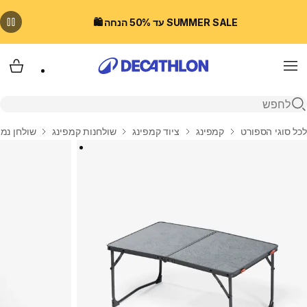
SUMMER SALE עד 50% הנחה 🛍️
Menu
עגלת
פתיחת חיפוש
בית
לכל סוגי הספורט
קמפינג
ציוד קמפינג
שולחנות קמפינג
שולחן נמוך מתקפל 