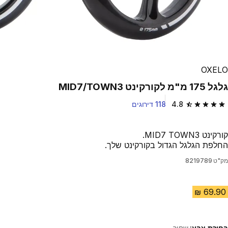
OXELO
גלגל 175 מ"מ לקורקינט MID7/TOWN3
4.8
118 דירוגים
4.8 out of 5 stars from 118 reviews
קורקינט MID7 TOWN3.
החלפת הגלגל הגדול בקורקינט שלך.
מק"ט
8219789
בחירת צבע:
שחור