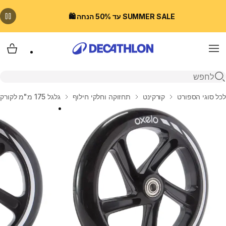
SUMMER SALE עד 50% הנחה 🛍️
Menu
עגלת
פתיחת חיפוש
בית
לכל סוגי הספורט
קורקינט
תחזוקה וחלקי חילוף
גלגל 175 מ"מ לקורקינט MID7/TOWN3