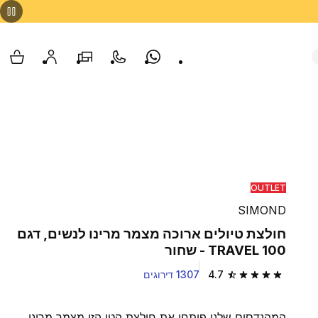
Whatsapp
צור קשר
הסניפים שלנו
החשבון שלי
עגלת
OUTLET
SIMOND
חולצת טיולים ארוכה מצמר מרינו לנשים, דגם
TRAVEL 100 - שחור
4.7
1307 דירוגים
4.7 out of 5 stars from 1307 reviews
המהנדסים שלנו פיתחו את חולצת הטי הזו מצמר מרינו