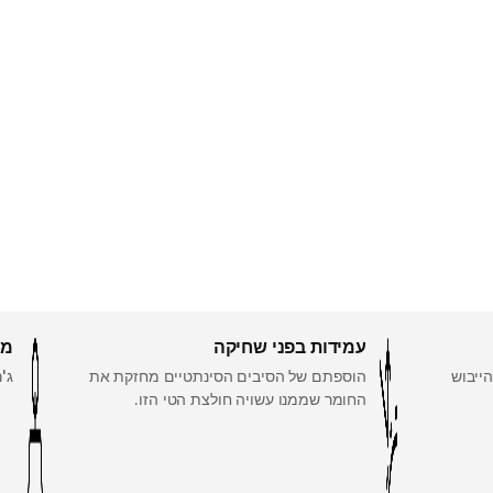
עמידות בפני שחיקה
מש
ייבוש
הוספתם של הסיבים הסינתטיים מחזקת את
ג'רסי 155 גרם/מ
החומר שממנו עשויה חולצת הטי הזו.