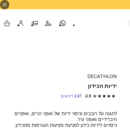
Whatsapp
צור קשר
הסניפים שלנו
החשבון שלי
עגלת
DECATHLON
ידיות הכידון
4.6
241 דירוגים
4.6 out of 5 stars from 241 reviews
להגנה על רוכבים וכיסוי ידיות של אופני הרים, אופניים
היברידיים ואופני עיר.
כיסויים לידיות כידון למניעת פציעות הנגרמות מהכידון.