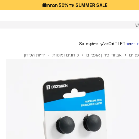
SUMMER SALE עד 50% הנחה 🛍️
יפוש
 ביותר
OUTLET
חלקי חילוף
Sale
פניים
אביזרי כידון אופניים
כידונים ומוטות
ידיות הכידון