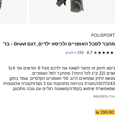
POLISPORT
מחבר לסבל האופניים ולכיסא ילדים, דגם Gruvi - בז'
4.7
255 דירוגים
4.7 out of 5 stars from 255 reviews
כיסא תינוק זה מיועד לשאת את ילדכם מגיל 9 חודשים ועד 5/4
שנים (22 ק"ג לכל היותר) מתחבר לסל האופניים.
מנשא לתיק שמתאים לרוב סלי האופניים הקלסיים. עומד בתקן
ISO11243/חגורת בטיחות מתכווננת עם 3 נקודות/צורה ארגונומית
שמאפשרת שימוש בקסדה/משענות רגליים עם גובה מתכוונן.
מק"ט
8942813