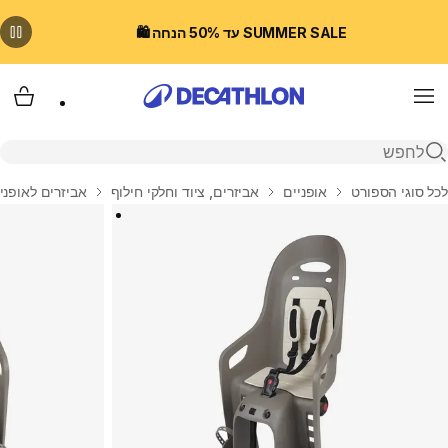
SUMMER SALE עד 50% הנחה 🛍️
Menu
עגלת
פתיחת חיפוש
בית
לכל סוגי הספורט
אופניים
אביזרים, ציוד וחלקי חילוף
אביזרים לאופני