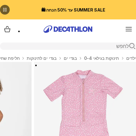
SUMMER SALE עד 50% הנחה 🛍️
Menu
עגלת
פתיחת חיפוש
בית
ילדים
תינוקות בגילאי 0-4
בגדי ים
בגדי ים לתינוקות
חליפת שחייה