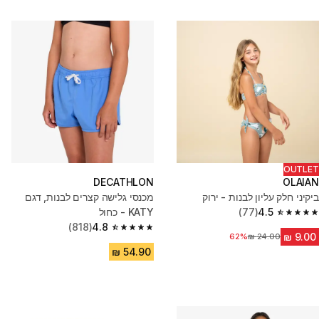
OUTLET
DECATHLON
OLAIAN
ביקיני חלק עליון לבנות - ירוק
מכנסי גלישה קצרים לבנות, דגם
4.5
(77)
KATY - כחול
4.5 out of 5 stars from 77 reviews
(818)
4.8
4.8 out of 5 stars from 818 reviews
62%
מחיר לפני הנחה