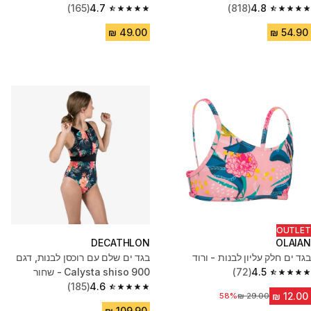
(165)
4.7
(818)
4.8
4.7 out of 5 stars from 165 reviews
4.8 out of 5 stars from 818 reviews
OUTLET
DECATHLON
OLAIAN
בגד ים חלק עליון לבנות - ורוד
בגד ים שלם עם רוכסן לבנות, דגם
4.5
(72)
900 Calysta shiso - שחור
4.5 out of 5 stars from 72 reviews
(185)
4.6
4.6 out of 5 stars from 185 reviews
58%
מחיר לפני הנחה