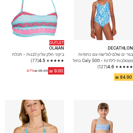
OUTLET
OLAIAN
DECATHLON
בגד ים שלם לגלישה עם כתפיות
ביקיני חלק עליון לבנות - תכלת
מצטלבות לילדות - 500 Caly כחול
4.5
(77)
4.5 out of 5 stars from 77 reviews
ולבן
4.6
(127)
4.6 out of 5 stars from 127 reviews
67%
מחיר לפני הנחה