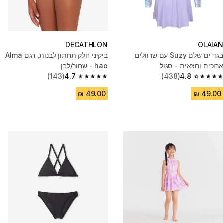
DECATHLON
OLAIAN
בגד ים שלם Suzy עם שרוולים
ביקיני חלק תחתון לבנות, דגם Alma
ארוכים וחצאית - סגול
hao - שחור/לבן
(143)
4.7
(438)
4.8
4.7 out of 5 stars from 143 reviews
4.8 out of 5 stars from 438 reviews