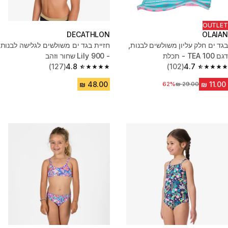
OUTLET
DECATHLON
OLAIAN
בגד ים חלק עליון משולשים לבנות,
חזיית בגד ים משולשים לגלישה לבנות
דגם TEA 100 - תכלת
- 900 Lily שחור וזהב
(127)
4.8
(102)
4.7
4.8 out of 5 stars from 127 reviews
4.7 out of 5 stars from 102 reviews
62%
מחיר לפני הנחה