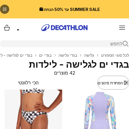
SUMMER SALE עד 50% הנחה 🛍️
Menu
עגלת
פתיחת חיפוש
בית
לכל סוגי הספורט
גלישה
בגדי גלישה
בגדי ים
בגדי ים לגלישה - לי
בגדי ים לגלישה - לילדות
42 מוצרים
הסתרת סינונים
מיין לפי:
(optional)