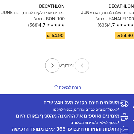
DECATHLON
DECATHLON
בגד ים שלם לבנות, דגם JUNE
בגד ים שני חלקים לבנות, דגם JUNE
HANALEI 100 - כחול
BONI 100 - סגול
(568)
4.7
(635)
4.7
4.7 out of 5 stars from 568 reviews
4.7 out of 5 stars from 635 reviews
1
מתוך
2
חזרה למעלה
משלוחים חינם בקניה מעל 249 ש"ח
*לא כולל מוצרים כבדים וגדולים, בכפוף לתקנון
מזמינים ואוספים את ההזמנה מהסניף באותו היום
*בכפוף למלאי ולמדיניות משלוחים
החלפות והחזרות חינם עד 365 ימים ממועד הרכישה