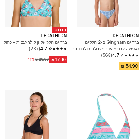
OUTLET
DECATHLON
DECATHLON
בגד ים Gingham ב-2 חלקים
בגד ים חלק עליון קולר לבנות - כחול
לגלישה עם רצועות מצטלבות לבנות -
4.7
(287)
4.7 out of 5 stars from 287 reviews
Boni כחול
4.7
(568)
4.7 out of 5 stars from 568 reviews
41%
מחיר לפני הנחה