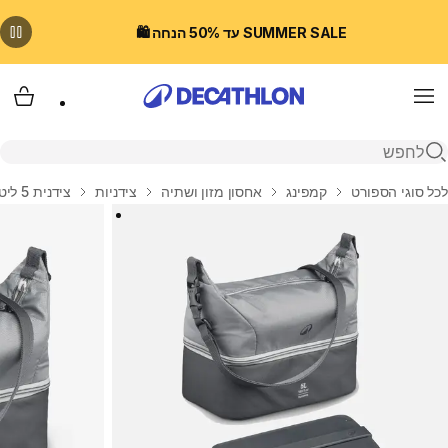
SUMMER SALE עד 50% הנחה 🛍️
Menu
עגלת
פתיחת חיפוש
בית
לכל סוגי הספורט
קמפינג
אחסון מזון ושתיה
צידניות
צידנית 5 ליטר עם מיכל פלסטיק 1 ליטר לטיולים - אפור