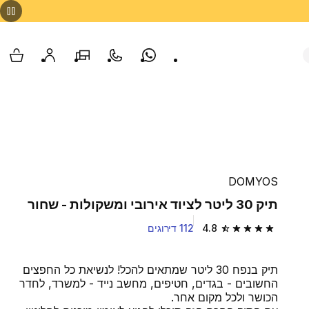
Whatsapp
צור קשר
הסניפים שלנו
החשבון שלי
עגלת
DOMYOS
תיק 30 ליטר לציוד אירובי ומשקולות - שחור
4.8
112 דירוגים
4.8 out of 5 stars from 112 reviews
תיק בנפח 30 ליטר שמתאים להכל‎! לנשיאת כל החפצים
החשובים - בגדים, חטיפים, מחשב נייד - למשרד, לחדר
הכושר ולכל מקום אחר.