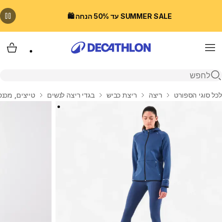
SUMMER SALE עד 50% הנחה 🛍️
Menu
עגלת
פתיחת חיפוש
בית
לכל סוגי הספורט
ריצה
ריצת כביש
בגדי ריצה לנשים
טייצים, מכנסיי