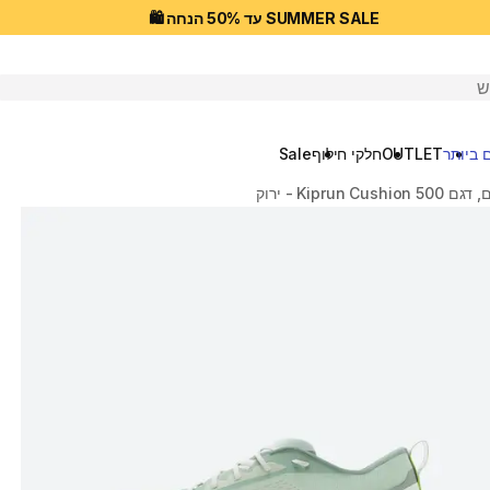
SUMMER SALE עד 50% הנחה 🛍️
יפוש
 ביותר
OUTLET
חלקי חילוף
Sale
Kiprun C - ירוק