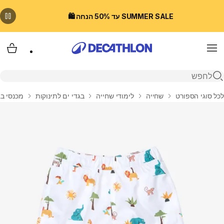
SUMMER SALE עד 50% הנחה 🛍️
Menu
עגלת
פתיחת חיפוש
בית
לכל סוגי הספורט
שחייה
לימודי שחייה
בגדי ים לתינוקות
מכנסי בג