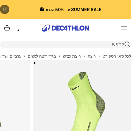
SUMMER SALE עד 50% הנחה 🛍️
Menu
עגלת
פתיחת חיפוש
בית
לכל סוגי הספורט
ריצה
ריצת כביש
בגדי ריצה לנשים
גרביים ושרוול