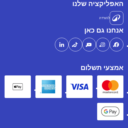
האפליקציה שלנו
להורדה
אנחנו גם כאן
אמצעי תשלום
pple Pay
American express
Visa
Mastercard
Google Pay