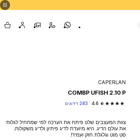
Whatsapp
צור קשר
הסניפים שלנו
החשבון שלי
עגלת
CAPERLAN
COMBP UFISH 2.10 P
4.6
283 דירוגים
4.6 out of 5 stars from 283 reviews
צוות המעצבים שלנו פיתח את הערכה למי שמתחיל לגלות
את עולם הדיג. היא מיועדת לדיג פיתיון ולדיג משקולות.
סט מוט וגלגלת חזק ועמיד!