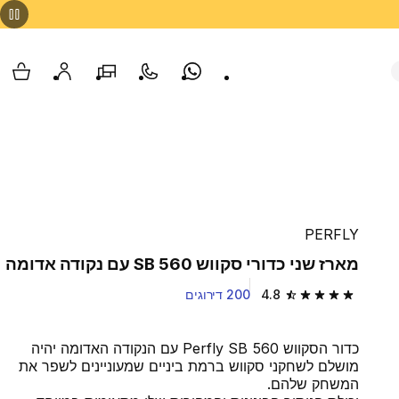
Whatsapp
צור קשר
הסניפים שלנו
החשבון שלי
עגלת
PERFLY
מארז שני כדורי סקווש SB 560 עם נקודה אדומה
4.8
200 דירוגים
4.8 out of 5 stars from 200 reviews
כדור הסקווש Perfly SB 560 עם הנקודה האדומה יהיה
מושלם לשחקני סקווש ברמת ביניים שמעוניינים לשפר את
המשחק שלהם.