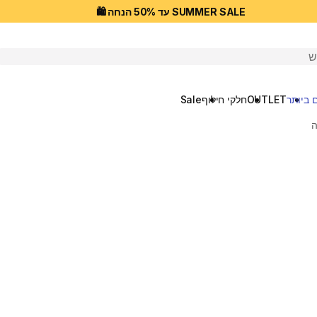
SUMMER SALE עד 50% הנחה 🛍️
יפוש
 ביותר
OUTLET
חלקי חילוף
Sale