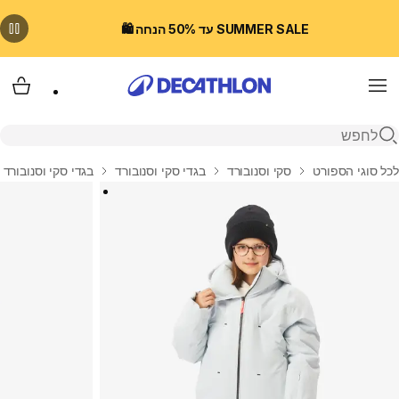
SUMMER SALE עד 50% הנחה 🛍️
Menu
עגלת
פתיחת חיפוש
בית
לכל סוגי הספורט
סקי וסנובורד
בגדי סקי וסנובורד
בגדי סקי וסנובורד 