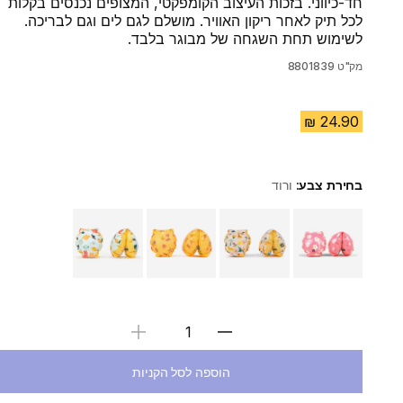
חד-כיווני. בזכות העיצוב הקומפקטי, המצופים נכנסים בקלות
לכל תיק לאחר ריקון האוויר. מושלם לגם לים וגם לבריכה.
לשימוש תחת השגחה של מבוגר בלבד.
מק"ט
8801839
בחירת צבע:
ורוד
Choose a variant
בחירת כמות
הוספה לסל הקניות