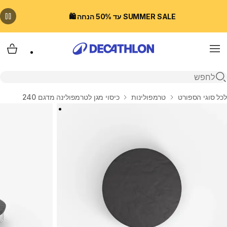
SUMMER SALE עד 50% הנחה 🛍️
Menu
עגלת
פתיחת חיפוש
בית
לכל סוגי הספורט
טרמפולינות
כיסוי מגן לטרמפולינה מדגם 240