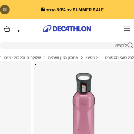
SUMMER SALE עד 50% הנחה 🛍️
Menu
עגלת
פתיחת חיפוש
בית
לכל סוגי הספורט
קמפינג
אחסון מזון ושתיה
שלוקרים ובקבוקי מים