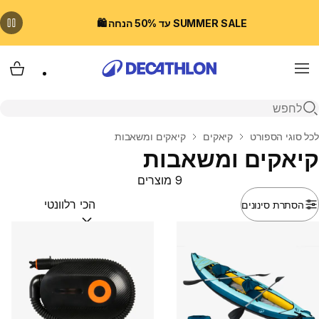
SUMMER SALE עד 50% הנחה 🛍️
Menu
עגלת
פתיחת חיפוש
בית
לכל סוגי הספורט
קיאקים
קיאקים ומשאבות
קיאקים ומשאבות
9 מוצרים
הסתרת סינונים
מיין לפי:
(optional)