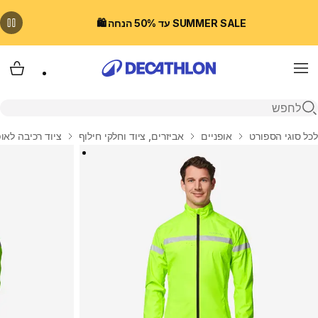
SUMMER SALE עד 50% הנחה 🛍️
Menu
עגלת
פתיחת חיפוש
בית
לכל סוגי הספורט
אופניים
אביזרים, ציוד וחלקי חילוף
ציוד רכיבה לאופ