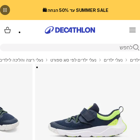
SUMMER SALE עד 50% הנחה 🛍️
Menu
עגלת
פתיחת חיפוש
בית
ילדים
נעלי ילדים
נעלי ילדים לפי סוג ספורט
נעלי ריצה והליכה לילדים