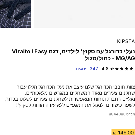
KIPSTA
נעלי כדורגל עם סקוץ' לילדים, דגם Viralto I Easy
MG/AG - כחול/סגול
4.8
347 דירוגים
4.8 out of 5 stars from 347 reviews
צוות חובבי הכדורגל שלנו עיצב את נעלי הכדורגל הללו עבור
שחקנים צעירים מאוד המשחקים במגרשים מלאכותיים.
נעליים רחבות ונוחות המאפשרות לשחקנים צעירים לשלוט בכדור,
לשפר כישורים ולנעול את המגפיים ללא עזרה הודות לסקוץ'!
מק"ט
8844080