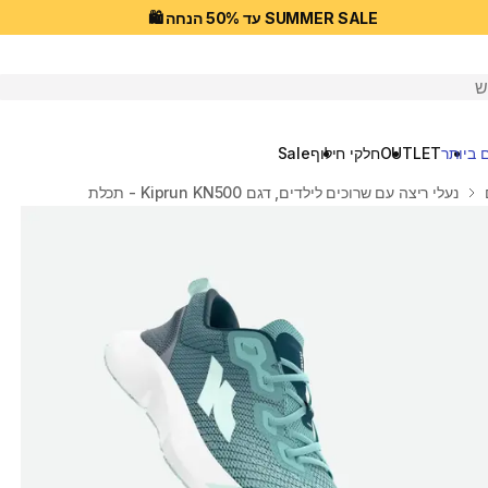
SUMMER SALE עד 50% הנחה 🛍️
יפוש
 ביותר
OUTLET
חלקי חילוף
Sale
נעלי ריצה עם שרוכים לילדים, דגם Kiprun KN500 - תכלת