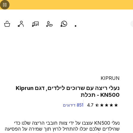
Whatsapp
צור קשר
הסניפים שלנו
החשבון שלי
עגלת
KIPRUN
נעלי ריצה עם שרוכים לילדים, דגם Kiprun
KN500 - תכלת
4.7
851 דירוגים
4.7 out of 5 stars from 851 reviews
נעלי KN500 עוצבו על ידי צוות חובבי הריצה שלנו כדי
שהילדים שלכם יוכלו להתחיל לרוץ תוך שמירה על הפסיעה