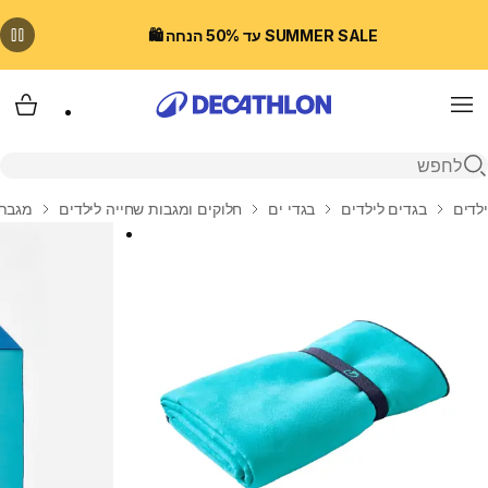
SUMMER SALE עד 50% הנחה 🛍️
Menu
עגלת
פתיחת חיפוש
בית
ילדים
בגדים לילדים
בגדי ים
חלוקים ומגבות שחייה לילדים
מגבת מיקר