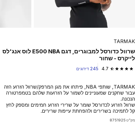
TARMAK
שרוול כדורסל למבוגרים, דגם E500 NBA לוס אנג'לס
לייקרס - שחור
4.7
245 דירוגים
4.7 out of 5 stars from 245 reviews
TARMAK, שותפי NBA, פיתחו את מגן המרפק/שרוול הזרוע הזה
עבור שחקנים שמעוניינים לשמור על הזרועות שלהם בטמפרטורה
הנכונה.
שרוול הזרוע לכדורסל שומר על שרירי הזרוע חמימים ומספק לחץ
קל לתמיכה בשרירים ולהפחתת עייפות שרירים.
מק"ט
8751925